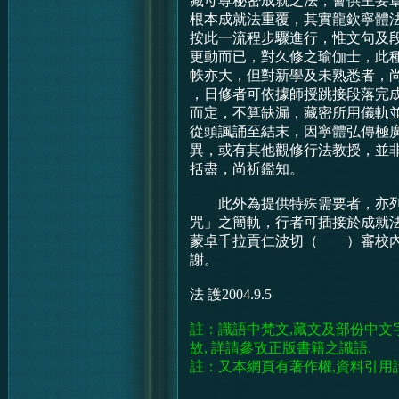
藏母尊秘密成就之法，薈供主要
根本成就法重覆，其實龍欽寧體
按此一流程步驟進行，惟文句及
更動而已，對久修之瑜伽士，此
帙亦大，但對新學及未熟悉者，
，日修者可依據師授跳接段落完
而定，不算缺漏，藏密所用儀軌
從頭諷誦至結末，因寧體弘傳極
異，或有其他觀修行法教授，並
括盡，尚祈鑑知。
此外為提供特殊需要者，亦列
咒」之簡軌，行者可插接於成就
蒙卓千拉貢仁波切（ ）審校內
謝。
法 護2004.9.5
註：識語中梵文,藏文及部份中文
故, 詳請參攷正版書籍之識語.
註：又本網頁有著作權,資料引用