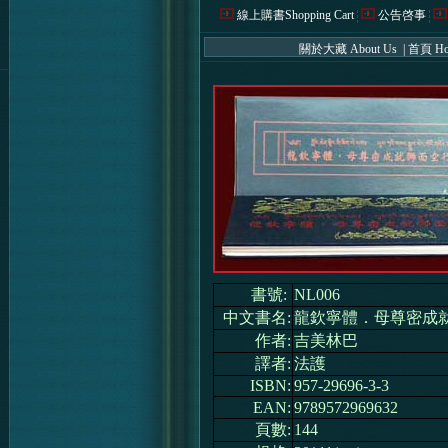
線上購書Shopping Cart
公告啓事
關於大藏 About Us
|
首頁 H
書號:
NL006
中文書名:
龍欽寧體．母尊密成
作者:
吉美林巴
譯者:
法護
ISBN:
957-29696-3-3
EAN:
9789572969632
頁數:
144