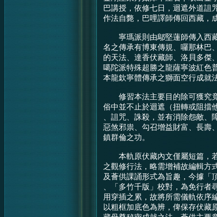
巴講授，依修七日，迴遮外道詛
作法自斃，巴哩譯師傳回西藏，
寧瑪派則由鄔堅蓮師傳入西藏
名之傳承有博東傳規、囉那林巴
的天法、達香伏藏師、洛貝多傑
噶陀派特殊超勝之龍薩寧波紅色
本龍欽寧體傳承之獅面空行成就
修習本法主要目的除可獲究竟
俗中並不止於迴遮（扭轉或阻擋
、詛咒、誅殺，並有消除怨敵、
惡煞邪祟、勾召增益財富、長壽
鎮群倫之功。
本軌原伏藏內文僅屬短篇，若
之觀修行法，略需增補故編輯方
及薈供課誦形式為旨趣，今據「
、「多竹千版」校對，為免行者
用穿插之累，故將所需儀軌依序
以粗框加底色為辨，俾保存伏藏