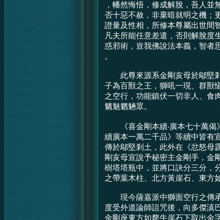
，幡然悔悟，修成解脫，吾人並
否十惡不赦，非棄暗就明之機；
證量及性相，所修本尊屬出世間
凡夫所能任意差遣，否則解脫度
惑邪術，豈我佛說法本義，智者
。
此尊來源系金剛亥母於鄔堅剎
子為百獸之王，獅吼一現、群獸
之空行，功能鎮伏一切非人、食
魑魅魍魎眾。
《喜金剛本續‧廣本七十萬偈
續廣本一萬二千品》等續中皆有
傳於鄔堅剎土，此外在《忿怒母
剛亥母宣說予秘密主金剛手，金
樹塔塔瓶中，並將口訣分三分，
之帶葉木柱、北方黃崖石、東方
現今薩嘉派中獅面空行之傳承
度受外道論師詛咒後，向多傑滇
金剛座東方如犛牛崖石下取出金