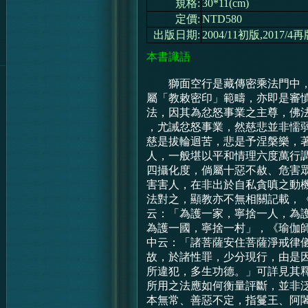
規格:
30*11(cm)
定價:
NTD580
出版日期:
2004/11初版,2017/4
本書識語
獅面空行是藏傳密乘法門中，
屬「教敕密印」範疇，亦即是審
法，因其為忿怒事業之主尊，佛
，尤誡忿怒事業，然慈悲並非懦
慈是拔輪迴苦，悲是予涅槃樂，
人，一般堪以平和情理六度萬行
四攝化度，倘屬十惡不赦、危害
害害人，在非出於自私貪嗔之動
法對之，顯教亦不無相關記載，
云：「為護一家，寧捨一人，為
為護一國，寧捨一村」，《瑜伽
中云：「諸菩薩安住菩薩淨戒律
故，於諸性罪，少分現行，由是
所違犯，多生功德。」可詳見其
所用之法應如何衡量評斷，並非
本無常、善惡不定，指鬘王、阿